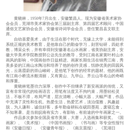
黄晓林，1950年7月出生，安徽繁昌人。现为安徽省美术家协
会会员，芜湖市美术家协会第三届副主席、第四届艺术顾问，中国
通俗文艺家协会会员，安徽省诗词学会会员，曾任繁昌县文联主
席。
自幼喜爱美术，由于生活在那个时代，无缘上大学，未能得到
系统正规的美术教育，是他靠自己的勤奋学习，刻苦钻研，四处求
教，博采众长，并有幸得到安徽著名山水画家，省美协副主席，安
徽大学美术学院教授郭公达先生的教导，受到江南名家黄叶村山水
画风的影响，中国画创作日益精进。画家长期生活在锦秀江南，秀
美多姿的江南山水陶冶和培养了他的创作灵感，恬静优美的田园风
光，云蒸霞蔚的崇山峻岭，是他笔下创作的经常的题材。他的画既
有江南小桥流水般清丽，又有黄山、九华山、齐云山等名山的奇峭
和厚重。
黄晓林笔墨功力深厚，创作中不但继承了新安画派的传统，又
富有非常现代的绘画语言，用笔有法度又不拘约束，用墨轻松灵
活，不板不滞，布局严谨，层次清晰，小幅大器，大幅严谨，作品
中充满了灵性和生机。热爱生活，热爱艺术，淡泊儒雅，风趣超
脱，为人谦和，诚信好客，多年勤奋耕耘在砚田墨苑，废寝忘食，
不知寒暑。是当前皖南有实力，有影响，有前途的中年画家之一。
作品多次参加全国及省市美展，大赛，入选画集和获奖。《国
画家》、《美术报》、《中国书画报》、《书与画》等专业性报刊
和《安徽日报》、《安徽青年报》、《南京晨报》、《芜湖日