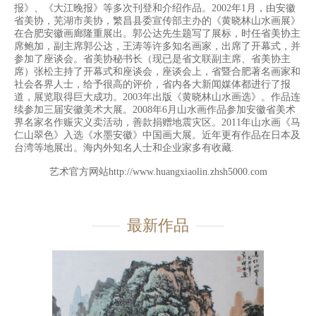
报》、《大江晚报》等多次刊登和介绍作品。2002年1月，由安徽
省美协，芜湖市美协，繁昌县委宣传部主办的《黄晓林山水画展》
在合肥安徽画廊隆重展出。郭公达先生题写了展标，时任省美协主
席鲍加，副主席郭公达，王涛等许多知名画家，出席了开幕式，并
参加了座谈会。省美协秘书长（现已是省文联副主席、省美协主
席）张松主持了开幕式和座谈会，座谈会上，省暨合肥著名画家和
社会各界人士，给予很高的评价，省内各大新闻媒体都进行了报
道，展览取得巨大成功。2003年出版《黄晓林山水画选》。作品连
续参加三届安徽美术大展。2008年6月山水画作品参加安徽省美术
界名家名作赈灾义卖活动，善款捐赠地震灾区。2011年山水画《马
仁山翠色》入选《水墨安徽》中国画大展。近年更有作品在日本及
台湾等地展出。海内外知名人士和企业家多有收藏.
艺术官方网站
http://www.huangxiaolin.zhsh5000.com
最新作品