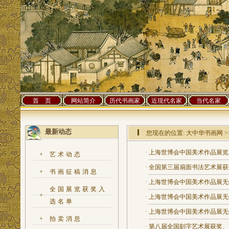
首 页
网站简介
历代书画家
近现代名家
当代名家
最新动态
您现在的位置:
大中华书画网
>
·
上海世博会中国美术作品展览
+
艺术动态
·
全国第三届扇面书法艺术展获
+
书画征稿消息
·
上海世博会中国美术作品展无
全国展览获奖入
+
·
上海世博会中国美术作品展无
选名单
·
上海世博会中国美术作品展无
+
拍卖消息
·
第八届全国刻字艺术展获奖、