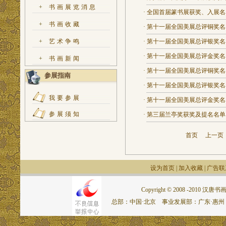
+
书画展览消息
·
全国首届篆书展获奖、入展名
+
书画收藏
·
第十一届全国美展总评铜奖名
+
艺术争鸣
·
第十一届全国美展总评银奖名
·
第十一届全国美展总评金奖名
+
书画新闻
·
第十一届全国美展总评铜奖名
参展指南
·
第十一届全国美展总评银奖名
我要参展
·
第十一届全国美展总评金奖名
参展须知
·
第三届兰亭奖获奖及提名名单
首页
上一
设为首页
|
加入收藏
|
广告联
Copyright © 2008 -2010 汉唐书画网.
总部：中国·北京 事业发展部：广东·惠州 联系电话