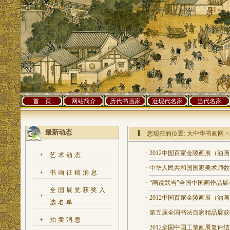
首 页
网站简介
历代书画家
近现代名家
当代名家
最新动态
您现在的位置:
大中华书画网
>
·
2012中国百家金陵画展（油
+
艺术动态
·
中华人民共和国国家美术师数
+
书画征稿消息
·
“画说武当”全国中国画作品展
全国展览获奖入
+
·
2012中国百家金陵画展（油
选名单
·
第五届全国书法百家精品展获
+
拍卖消息
·
2012全国中国工笔画展复评结