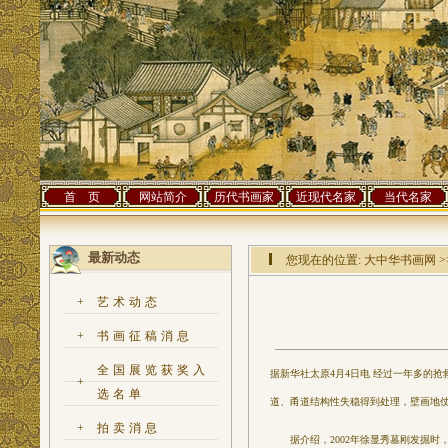
首 页
网站简介
历代书画家
近现代名家
当代名家
最新动态
您现在的位置:
大中华书画网
>
+
艺术动态
+
书画征稿消息
全国展览获奖入
据新华社太原4月4日电 经过一年多的抢
+
选名单
道、甬道结构性失稳得到处理，壁画地
+
拍卖消息
据介绍，2002年徐显秀墓刚发掘时