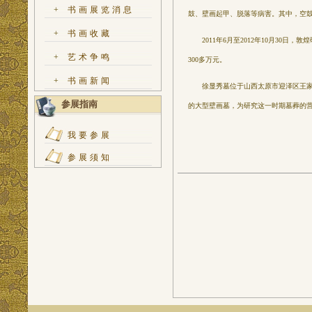
+
书画展览消息
鼓、壁画起甲、脱落等病害。其中，空鼓
+
书画收藏
2011年6月至2012年10月30日
+
艺术争鸣
300多万元。
+
书画新闻
徐显秀墓位于山西太原市迎泽区王家峰
参展指南
的大型壁画墓，为研究这一时期墓葬的
我要参展
参展须知