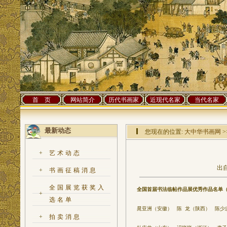
首 页
网站简介
历代书画家
近现代名家
当代名家
最新动态
您现在的位置:
大中华书画网
>
+
艺术动态
出自
+
书画征稿消息
全国展览获奖入
全国首届书法临帖作品展优秀作品名单
（
+
选名单
晁亚洲（安徽） 陈 龙（陕西） 陈少
+
拍卖消息