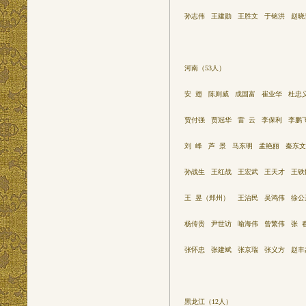
孙志伟 王建勋 王胜文 于铭洪 赵晓
河南（53人）
安 翅 陈则威 成国富 崔业华 杜忠
贾付强 贾冠华 雷 云 李保利 李鹏
刘 峰 芦 景 马东明 孟艳丽 秦东
孙战生 王红战 王宏武 王天才 王铁
王 昱（郑州） 王治民 吴鸿伟 徐公
杨传贵 尹世访 喻海伟 曾繁伟 张 
张怀忠 张建斌 张京瑞 张义方 赵丰
黑龙江（12人）