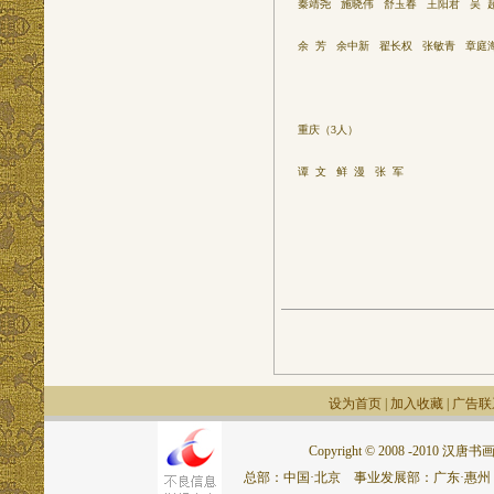
秦靖尧 施晓伟 舒玉春 王阳君 吴 
余 芳 余中新 翟长权 张敏青 章庭海
重庆（3人）
谭 文 鲜 漫 张 军
设为首页
|
加入收藏
|
广告联
Copyright © 2008 -2010 汉唐书画网.
总部：中国·北京 事业发展部：广东·惠州 联系电话