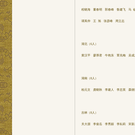
程晓海 董春明 郭春峰 鲁建飞 马 
谭凤华 王 旭 张彦峰 周立志
湖北（6人）
黄汉平 廖厚君 牛艳东 覃兆梅 吴成
湖南（8人）
柏元文 龚晓秋 李建人 李忠英 聂德
吉林（8人）
关大朋 李俊岳 李秀丽 李耘莉 宋新