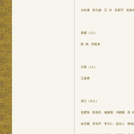
古松暹 孙九扬 王 兴 吴新宇 吴振
新疆（2人）
陈 斌 宋延来
云南（1人）
王嘉勇
浙江（32人）
包爱珠 陈海芬 储健康 冯晓晓 高 
金开颜 劳光平 李立仁 连乐人 林娟