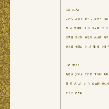
江苏（32人）
陈远东 高天齐 黄宝乐 蒋惠芬 蒋朋
李 欣 鲁月华 吕 杨 裴元庆 沈 伟
王晓明 王延智 巫忠兴 吴婧茜 谢观
杨发明 杨圣山 张 斌 张 建 张建祥
江西（18人）
葛静浪 贺家龙 李良东 李勇刚 刘经
王 墨 吴人英 徐 玮 徐志刚 杨仁
周美星 周友田