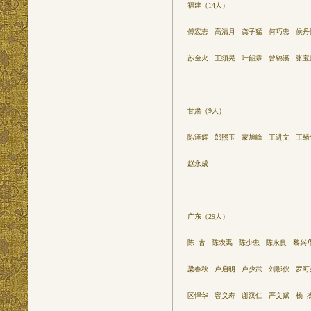
福建（14人）
傅宏志 高清月 龚子猛 何巧忠 侯
苏金火 王须晃 叶韶霖 曾锦溪 张宝
甘肃（9人）
陈泽辉 郎照玉 蒙旭峰 王进文 王绪
赵永成
广东（29人）
陈 古 陈农禹 陈少忠 陈永良 黎兴
梁春秋 卢启明 卢少武 刘影仪 罗
区悍华 容义寿 谢汉仁 严文赋 杨 