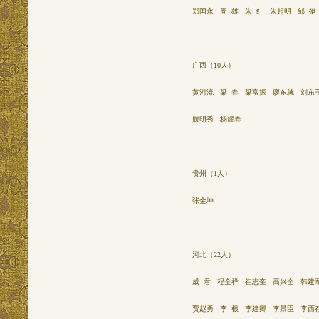
郑国永 周 雄 朱 红 朱起明 邹 挺
广西（10人）
黄河流 梁 春 梁富振 廖东就 刘东
滕明秀 杨耀春
贵州（1人）
张金坤
河北（22人）
成 君 程全祥 崔志奎 高兴全 韩建
贾赵勇 李 根 李建卿 李景臣 李西