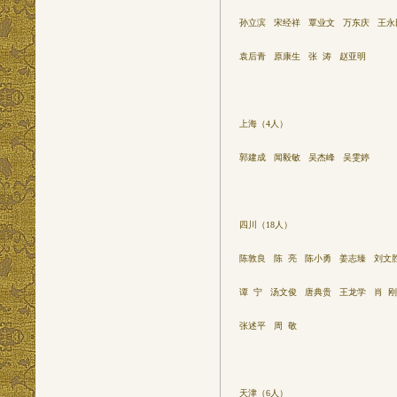
孙立滨 宋经祥 覃业文 万东庆 王
袁后青 原康生 张 涛 赵亚明
上海（4人）
郭建成 闻毅敏 吴杰峰 吴雯婷
四川（18人）
陈敦良 陈 亮 陈小勇 姜志臻 刘文
谭 宁 汤文俊 唐典贵 王龙学 肖 
张述平 周 敬
天津（6人）