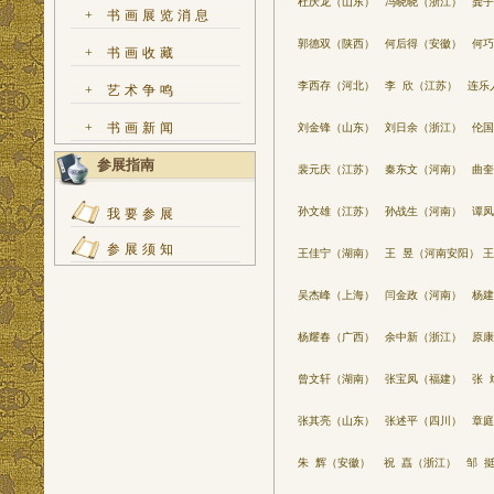
杜庆龙（山东） 冯晓晓（浙江） 龚子
+
书画展览消息
郭德双（陕西） 何后得（安徽） 何巧
+
书画收藏
李西存（河北） 李 欣（江苏） 连乐
+
艺术争鸣
+
书画新闻
刘金锋（山东） 刘日余（浙江） 伦国
参展指南
裴元庆（江苏） 秦东文（河南） 曲奎
孙文雄（江苏） 孙战生（河南） 谭凤
我要参展
参展须知
王佳宁（湖南） 王 昱（河南安阳） 王
吴杰峰（上海） 闫金政（河南） 杨建
杨耀春（广西） 余中新（浙江） 原康
曾文轩（湖南） 张宝凤（福建） 张 
张其亮（山东） 张述平（四川） 章庭
朱 辉（安徽） 祝 嚞（浙江） 邹 