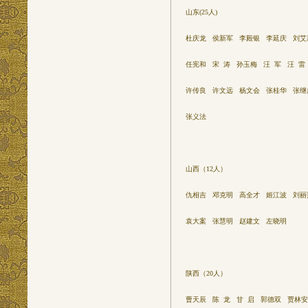
山东(25人)
杜庆龙 侯新军 李殿银 李延庆 刘艾
任宪和 宋 涛 孙玉梅 汪 军 汪 雷
许传良 许文远 杨文会 张桂华 张继
张义法
山西（12人）
仇相吉 邓克明 高全才 姬江波 刘丽
袁大案 张慧明 赵建文 左晓明
陕西（20人）
曹天辰 陈 龙 甘 启 郭德双 贾林安