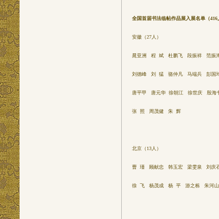
全国首届书法临帖作品展入展名单（416
安徽（27人）
晁亚洲 程 斌 杜鹏飞 段振祥 范振海
刘德峰 刘 猛 骆仲凡 马端兵 彭国
唐平甲 唐元华 徐朝江 徐世庆 殷海
张 照 周茂健 朱 辉
北京（13人）
曹 瑾 顾献忠 韩玉宏 梁雯泉 刘庆石
徐 飞 杨茂成 杨 平 游之栋 朱河山